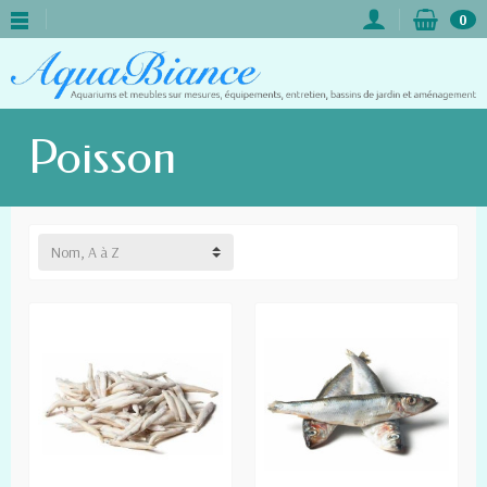
0
Poisson
Nom, A à Z