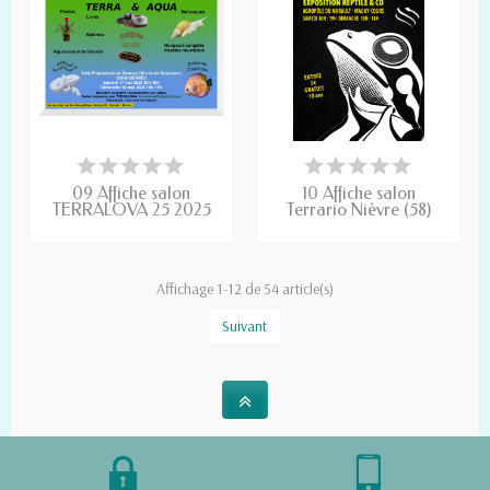
09 Affiche salon
10 Affiche salon
TERRALOVA 25 2025
Terrario Nièvre (58)
Affichage 1-12 de 54 article(s)
Suivant