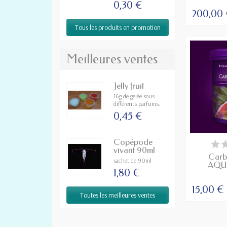
0,30 €
200,00
Tous les produits en promotion
Meilleures ventes
Jelly fruit
16g de gelée sous
différents parfums.
0,45 €
DI
Copépode
vivant 90ml
Carb
sachet de 90ml
AQU
1,80 €
15,00 €
Toutes les meilleures ventes