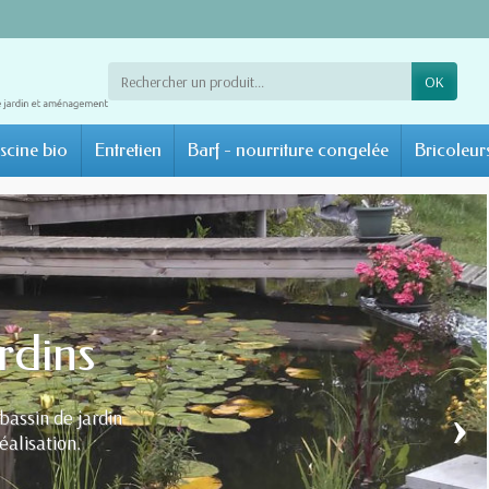
OK
scine bio
Entretien
Barf - nourriture congelée
Bricoleur
›