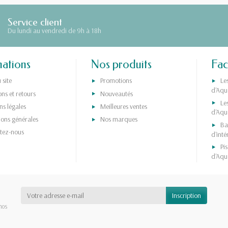
Service client
Du lundi au vendredi de 9h à 18h
mations
Nos produits
Fa
 site
Promotions
Le
d'Aqu
ons et retours
Nouveautés
Le
s légales
Meilleures ventes
d'Aqu
ions générales
Nos marques
Ba
tez-nous
d'int
Pi
d'Aqu
nos