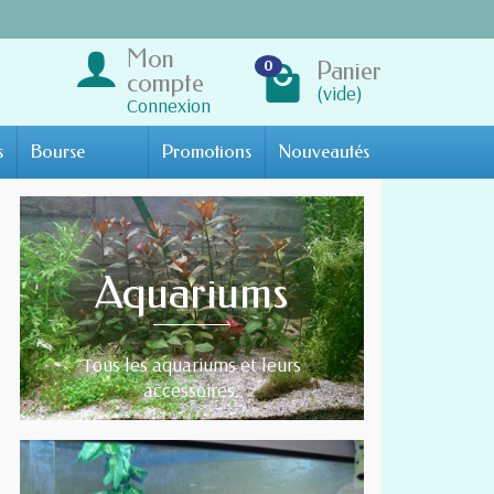
Mon
Panier
0
compte
(vide)
Connexion
s
Bourse
Promotions
Nouveautés
Aquariums
Tous les aquariums et leurs
accessoires.