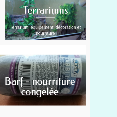
Terrariums
Terrarium, équipement, décoration et
nourriture
Barf - nourriture
congelée