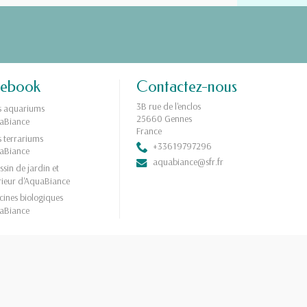
cebook
Contactez-nous
3B rue de l'enclos
s aquariums
25660 Gennes
aBiance
France
s terrariums
+33619797296
aBiance
aquabiance@sfr.fr
ssin de jardin et
érieur d'AquaBiance
scines biologiques
aBiance