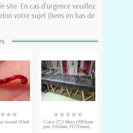
e site. En cas d'urgence veuillez
on votre sujet (liens en bas de
es
ISPONIBLE À LA
DÉLAI DE FABRICATION D'UN
MMANDE
MOIS
se vivant 90ml
Cuve 27,5 litres (380mm
par 330mm, H220mm)...