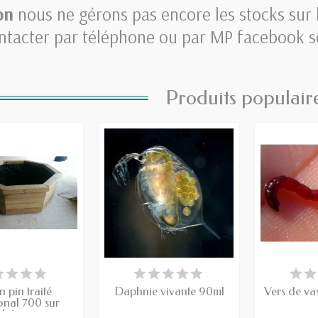
on
nous ne gérons pas encore les stocks sur l
ntacter par téléphone ou par MP facebook sel
Produits populair
FABRICATION D'UN
PRODUIT DISPONIBLE À LA
PRODUIT D
MOIS
COMMANDE
CO
n pin traité
Daphnie vivante 90ml
Vers de va
nal 700 sur
lats,...