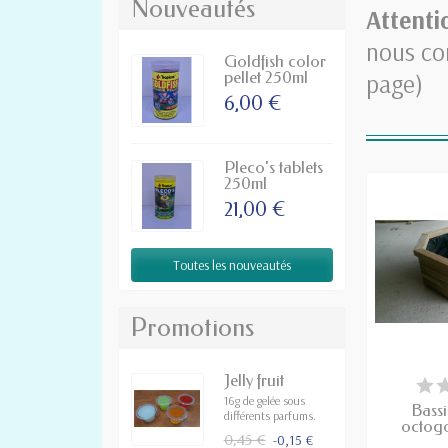
Nouveautés
Attenti
nous co
Goldfish color
pellet 250ml
page)
6,00 €
Pleco's tablets
250ml
21,00 €
Toutes les nouveautés
Promotions
DÉLAI DE 
Jelly fruit
16g de gelée sous
Bassi
différents parfums.
octogo
0,45 €
-0,15 €
p