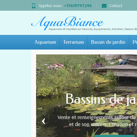
Appelez-nous :
+33619797296
Contact
Aquarium
Terrarium
Bassin de jardin
Pi
‹