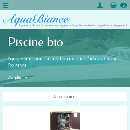
0
Piscine bio
Equipement pour la création ou pour l'adaptation sur
l'existant.
Permet d'avoir une piscine sans chlore ni sel.
Voir plus
Une eau douce à 99,9%
Accessoires