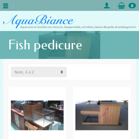
0
Fish pedicure
Nom, A à Z