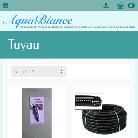
0
Tuyau
Nom, A à Z