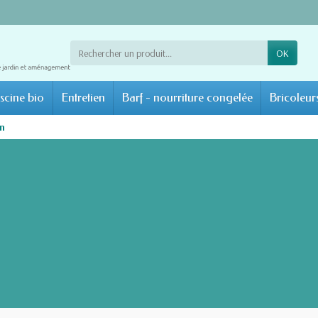
OK
scine bio
Entretien
Barf - nourriture congelée
Bricoleur
n