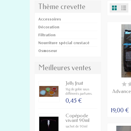
Thème crevette
Accessoires
Décoration
Filtration
Nourriture spécial crustacé
Osmoseur
Meilleures ventes
DI
Jelly fruit
16g de gelée sous
Advanced
différents parfums.
0,45 €
19,00 €
Copépode
vivant 90ml
sachet de 90ml